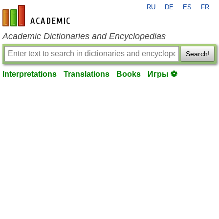
RU
DE
ES
FR
en-academic.com
Academic Dictionaries and Encyclopedias
Search!
Interpretations
Translations
Books
Игры ⚽