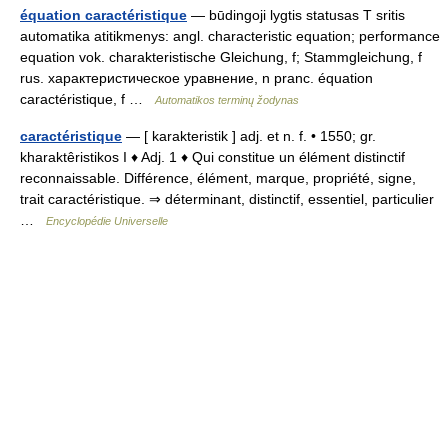
équation caractéristique
— būdingoji lygtis statusas T sritis
automatika atitikmenys: angl. characteristic equation; performance
equation vok. charakteristische Gleichung, f; Stammgleichung, f
rus. характеристическое уравнение, n pranc. équation
caractéristique, f …
Automatikos terminų žodynas
caractéristique
— [ karakteristik ] adj. et n. f. • 1550; gr.
kharaktêristikos I ♦ Adj. 1 ♦ Qui constitue un élément distinctif
reconnaissable. Différence, élément, marque, propriété, signe,
trait caractéristique. ⇒ déterminant, distinctif, essentiel, particulier
…
Encyclopédie Universelle