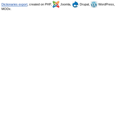
Dictionaries export
, created on PHP,
Joomla,
Drupal,
WordPress,
MODx.