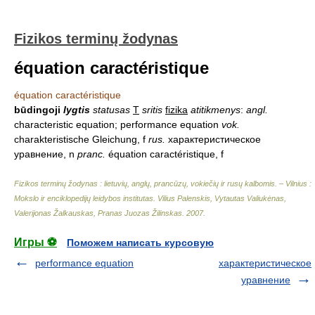
Fizikos terminų žodynas
équation caractéristique
équation caractéristique
būdingoji
lygtis
statusas
T
sritis
fizika
atitikmenys
:
angl.
characteristic equation; performance equation
vok.
charakteristische Gleichung, f
rus.
характеристическое
уравнение, n
pranc.
équation caractéristique, f
Fizikos terminų žodynas : lietuvių, anglų, prancūzų, vokiečių ir rusų kalbomis. – Vilnius :
Mokslo ir enciklopedijų leidybos institutas
.
Vilius Palenskis, Vytautas Valiukėnas,
Valerijonas Žalkauskas, Pranas Juozas Žilinskas
.
2007
.
Игры ⚽
Поможем написать курсовую
performance equation
характеристическое
уравнение