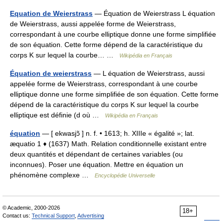
Equation de Weierstrass
— Équation de Weierstrass L équation
de Weierstrass, aussi appelée forme de Weierstrass,
correspondant à une courbe elliptique donne une forme simplifiée
de son équation. Cette forme dépend de la caractéristique du
corps K sur lequel la courbe… …
Wikipédia en Français
Équation de weierstrass
— L équation de Weierstrass, aussi
appelée forme de Weierstrass, correspondant à une courbe
elliptique donne une forme simplifiée de son équation. Cette forme
dépend de la caractéristique du corps K sur lequel la courbe
elliptique est définie (d où …
Wikipédia en Français
équation
— [ ekwasjɔ̃ ] n. f. • 1613; h. XIIIe « égalité »; lat.
æquatio 1 ♦ (1637) Math. Relation conditionnelle existant entre
deux quantités et dépendant de certaines variables (ou
inconnues). Poser une équation. Mettre en équation un
phénomène complexe …
Encyclopédie Universelle
© Academic, 2000-2026
18+
Contact us:
Technical Support
,
Advertising